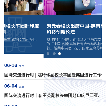
刘元春校长出席中国-越南高等教育合作与
科技创新论坛
SUFE4月14日，由清华大学与越南河内国家大学联合主办
的“中国-越南高等教育合作与科技创新论坛”在北京举
行。越共中央总书记、国家主席苏林，中越两国教育部、
高校及企业代表出席论坛。论坛旨在深化中越高等教育合
作，推动科技创新协同发展，服务两国教育与经济高质量
发展。上海财经大学校长刘元春应邀参会。论坛期间，中
越双方围绕人才培养、科研合作与科技创新等议题开展交
06-16
2026
流，共同探索高等教育服务区域经济社会发展的新路径，
共签署34项合作协议。其中，上海财经大学与越南国民经
国际交流进行时 | 姚玲珍副校长率团赴英国进行工作访
济大学签署合作谅解备忘录，在学生互换、师资交流及联
合科研等领域达成合作共识，为两校合作奠定制度基础。
06-04
刘元春校长在“高管教育国际合作与中越产业链
2026
国际交流进行时｜靳玉英副校长率团赴印度尼西亚、